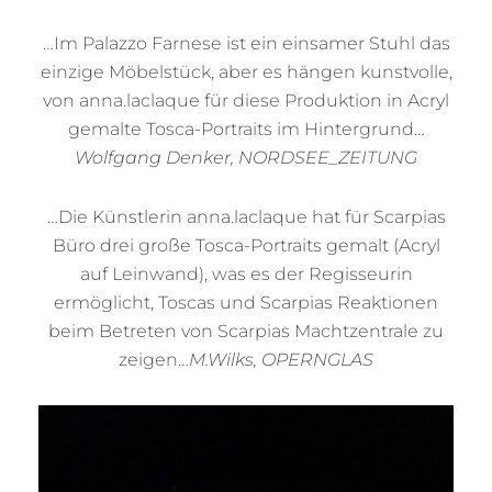
…Im Palazzo Farnese ist ein einsamer Stuhl das
einzige Möbelstück, aber es hängen kunstvolle,
von anna.laclaque für diese Produktion in Acryl
gemalte Tosca-Portraits im Hintergrund…
Wolfgang Denker, NORDSEE_ZEITUNG
…Die Künstlerin anna.laclaque hat für Scarpias
Büro drei große Tosca-Portraits gemalt (Acryl
auf Leinwand), was es der Regisseurin
ermöglicht, Toscas und Scarpias Reaktionen
beim Betreten von Scarpias Machtzentrale zu
zeigen…
M.Wilks, OPERNGLAS