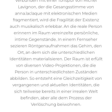
Verbunden mit einer Tonspur von Michel
Lavignon, der die Gesangsstimme von
anna.laclaque mit elektronischen Medien
fragmentiert, wird die Fragilität der Existenz
auch musikalisch erlebbar. An die reale Person
erinnern im Raum vereinzelte persönliche,
intime Gegenstände. In einem Fernseher
sezieren Röntgenaufnahmen das Gehirn, den
Ort, an dem sich die unterschiedlichen
Identitäten materialisieren. Der Raum ist erfüllt
von diversen Video-Projektionen, die die
Person in unterschiedlichsten Zuständen
abbilden. So entsteht eine Gleichzeitigkeit von
vergangenen und aktuellen Identitäten, die
sich teilweise bereits in einer irrealen Welt
befinden, aber alle dem Prozess der
Verlöschung beiwohnen.