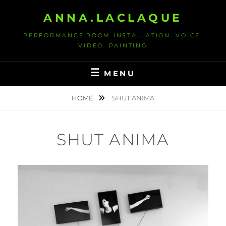
S
ANNA.LACLAQUE
k
i
PERFORMANCE.ROOM INSTALLATION. VOICE.
p
VIDEO. PAINTING
t
o
MENU
c
o
HOME
SHUT ANIMA
n
t
SHUT ANIMA
e
n
t