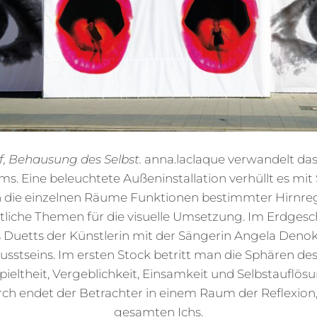
f, Behausung des Selbst.
anna.laclaque verwandelt das
ms. Eine beleuchtete Außeninstallation verhüllt es mi
en die einzelnen Räume Funktionen bestimmter Hirnre
ltliche Themen für die visuelle Umsetzung. Im Erdges
 Duetts der Künstlerin mit der Sängerin Angela Denok
usstseins. Im ersten Stock betritt man die Sphären d
ieltheit, Vergeblichkeit, Einsamkeit und Selbstauflös
rch endet der Betrachter in einem Raum der Reflexion,
gesamten Ichs.