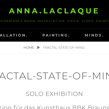
ANNA.LACLAQUE
RFORMANCE.ROOM INSTALLATION. VOICE. VIDEO. PAINT
ALLATION.
PAINTING.
MIND3.
HOME
FRACTAL-STATE-OF-MIND.
ACTAL-STATE-OF-MI
SOLO EXHIBITION
ation für das Kunsthaus BBK Brau