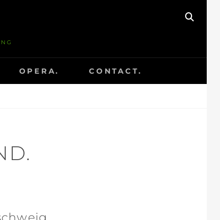
S
E
A
ING
R
C
H
OPERA.
CONTACT.
ND.
nschweig