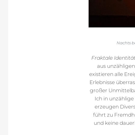
Nachts b
Fraktale Identitä
aus unzähligen
existieren alle Er
Erlebnisse überra
großer Unmittelba
Ich in unzählige
erzeugen Divers
führt zu Fremdhei
und keine dauer