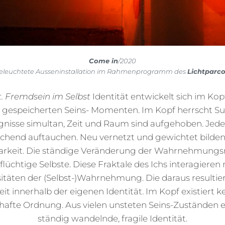
Come in
/2020
eleuchtete Ausseninstallation im Rahmenprogramm des
Lichtparc
t. Fremdsein im Selbst
Identität entwickelt sich im Ko
 gespeicherten Seins- Momenten. Im Kopf herrscht Subj
eignisse simultan, Zeit und Raum sind aufgehoben. Jed
schend auftauchen. Neu vernetzt und gewichtet bilden 
rkeit. Die ständige Veränderung der Wahrnehmungsre
 flüchtige Selbste. Diese Fraktale des Ichs interagiere
itäten der (Selbst-)Wahrnehmung. Die daraus result
t innerhalb der eigenen Identität. Im Kopf existiert ke
hafte Ordnung. Aus vielen unsteten Seins-Zuständen en
ständig wandelnde, fragile Identität.