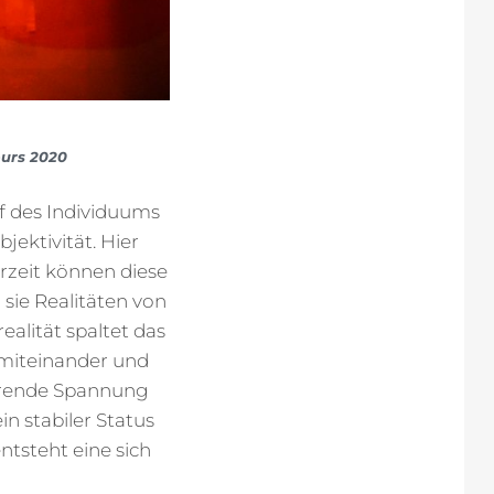
ours 2020
pf des Individuums
ektivität. Hier
erzeit können diese
sie Realitäten von
alität spaltet das
n miteinander und
ierende Spannung
in stabiler Status
tsteht eine sich